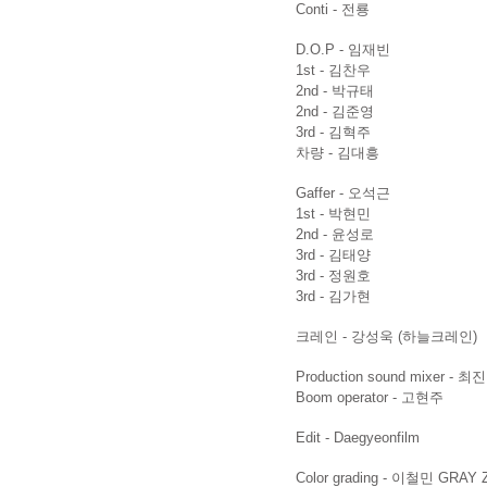
Conti - 전룡
D.O.P - 임재빈
1st - 김찬우
2nd - 박규태
2nd - 김준영
3rd - 김혁주
차량 - 김대흥
Gaffer - 오석근
1st - 박현민
2nd - 윤성로
3rd - 김태양
3rd - 정원호
3rd - 김가현
크레인 - 강성욱 (하늘크레인)
Production sound mixer -
Boom operator - 고현주
Edit - Daegyeonfilm
Color grading - 이철민 GRAY